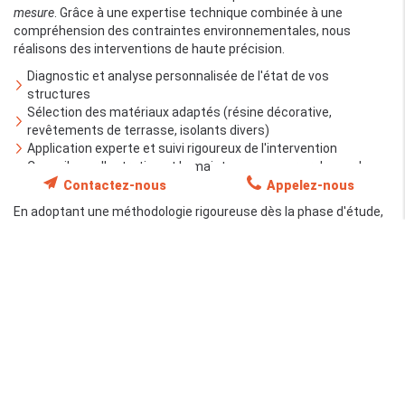
mesure
. Grâce à une expertise technique combinée à une
compréhension des contraintes environnementales, nous
réalisons des interventions de haute précision.
Diagnostic et analyse personnalisée de l'état de vos
structures
Sélection des matériaux adaptés (résine décorative,
revêtements de terrasse, isolants divers)
Application experte et suivi rigoureux de l'intervention
Conseils sur l'entretien et la maintenance pour prolonger la
durée de vie
Contactez-nous
Appelez-nous
En adoptant une méthodologie rigoureuse dès la phase d'étude,
nous nous assurons que chaque projet bénéficie de solutions
techniques hautement performantes et d'un suivi après
intervention pour garantir une
satisfaction totale
. La transparence
et le conseil sont des valeurs essentielles que nous mettons au
cœur de notre démarche afin d'établir une relation de confiance
pérenne avec nos clients.
Avantages techniques et économiques
d'une bonne étanchéité
Une bonne étanchéité ne se limite pas à la simple application de