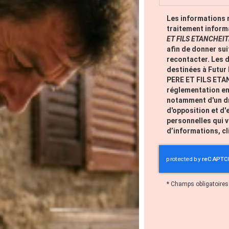
Les informations r
traitement inform
ET FILS ETANCHEIT
afin de donner su
recontacter. Les
destinées à Futur
PERE ET FILS ETA
réglementation en
notamment d'un dro
d'opposition et d
personnelles qui 
d’informations, c
*
Champs obligatoires