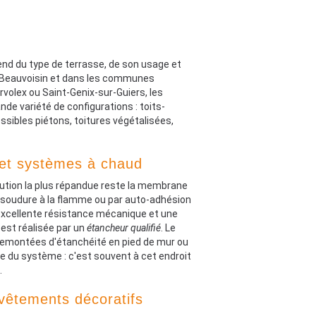
nd du type de terrasse, de son usage et
e-Beauvoisin et dans les communes
olex ou Saint-Genix-sur-Guiers, les
de variété de configurations : toits-
sibles piétons, toitures végétalisées,
et systèmes à chaud
olution la plus répandue reste la membrane
 soudure à la flamme ou par auto-adhésion
excellente résistance mécanique et une
 est réalisée par un
étancheur qualifié
. Le
s remontées d'étanchéité en pied de mur ou
ale du système : c'est souvent à cet endroit
.
evêtements décoratifs