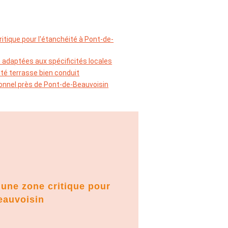
ritique pour l'étanchéité à Pont-de-
 adaptées aux spécificités locales
té terrasse bien conduit
ionnel près de Pont-de-Beauvoisin
 une zone critique pour
eauvoisin