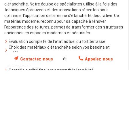
d'étanchéité. Notre équipe de spécialistes utilise à la fois des
techniques éprouvées et des innovations récentes pour
optimiser l'application de la résine d'étanchéité décorative. Ce
matériau moderne, reconnu pour sa capacité à rénover
l'apparence des toitures, permet de transformer des structures
anciennes en espaces modernes et sécurisés.
Évaluation complète de l'état actuel du toit terrasse
Choix des matériaux d'étanchéité selon vos besoins et
préférences
Application minutieuse de la résine d'étanchéité ou des
Contactez-nous
Appelez-nous
membranes
Contrôle qualité final pour garantir la longévité
Grâce à notre méthode éprouvée, nous assurons non seulement
une mise en œuvre précise mais également une maintenance
régulière pour prévenir l'usure prématurée. Nos conseils
personnalisés s'appuient sur une analyse approfondie et sur
l'expérience accumulée sur de nombreux chantiers en région
Auvergne-Rhône-Alpes. Chaque projet est unique et est traité
avec une attention particulière afin de garantir une solution
d'étanchéité parfaitement adaptée aux spécificités de votre
environnement et aux exigences architecturales modernes.