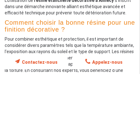
L'utilisation de
résine étanchéité décorative à Annecy
s'inscrit
dans une démarche innovante alliant esthétique avancée et
efficacité technique pour prévenir toute détérioration future.
Comment choisir la bonne résine pour une
finition décorative ?
Pour combiner esthétique et protection, il est important de
considérer divers paramètres tels que la température ambiante,
l'exposition aux rayons du soleil et le type de support. Les
résines
teintées
permettent non seulement une personnalisation visuelle,
Contactez-nous
Appelez-nous
mais renforcent également la capacité d'imperméabilisation de
la toiture. En consultant nos experts, vous bénéficiez d'une
analyse détaillée et de conseils sur la mise en œuvre de la
solution la plus adaptée, garantissant ainsi une application
précise et un rendu à la fois élégant et performant, notamment
dans des zones comme Rochetoirin et ses environs.
Solutions complètes en étanchéité pour
chaque besoin
Chez Cuenca Père et Fils Étanchéité, nous offrons une gamme
complète de services dédiés à la protection, à la rénovation et à
l'embellissement de votre toiture. Nos solutions intègrent une