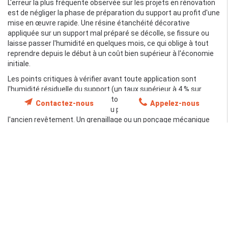
L'erreur la plus fréquente observée sur les projets en rénovation
est de négliger la phase de préparation du support au profit d'une
mise en œuvre rapide. Une résine étanchéité décorative
appliquée sur un support mal préparé se décolle, se fissure ou
laisse passer l'humidité en quelques mois, ce qui oblige à tout
reprendre depuis le début à un coût bien supérieur à l'économie
initiale.
Les points critiques à vérifier avant toute application sont
l'humidité résiduelle du support (un taux supérieur à 4 % sur
béton est généralement rédhibitoire sans primaire spécifique), la
Contactez-nous
Appelez-nous
présence de fissures à traiter au préalable, et l'adhérence de
l'ancien revêtement. Un grenaillage ou un ponçage mécanique
est souvent nécessaire pour ouvrir les pores du support et
garantir l'accroche de la résine liquide. Cette étape représente
une part non négligeable du temps de chantier, mais c'est elle qui
conditionne
la tenue à long terme de l'étanchéité
.
Les conséquences d'une étanchéité mal
réalisée
Quand une membrane résine est défaillante sur une terrasse ou
un plancher, les conséquences ne se limitent pas à un problème