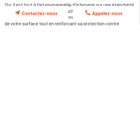
Oui, il est tout à fait envisageable d'intervenir sur une étanchéité
existante en appliquant une couche de
résine d'étanchéité
Contactez-nous
Appelez-nous
décorative
. Cette opération permet de rehausser l'esthétique
de votre surface tout en renforçant sa protection contre
l'humidité et les agressions extérieures. Avant toute
intervention, nos spécialistes procèdent à une évaluation
minutieuse de l'état de la structure afin de déterminer les
ajustements techniques nécessaires pour garantir une
intégration harmonieuse de la nouvelle couche, assurant ainsi
une
durée de vie prolongée
et un effet visuel remarquable.
De surcroît, nous accompagnons nos clients en fournissant des
conseils sur l'entretien et les soins à apporter aux surfaces
traitées. Ce suivi post-intervention est crucial pour conserver la
performance de la résine au fil des années et prévenir toute
détérioration prématurée. En optant pour notre expertise, vous
bénéficiez d'une intervention sur mesure, où chaque détail est
pensé pour offrir une protection optimale et un rendu décoratif
qui transforme vos espaces en véritables œuvres d'art.
Un regard pointu sur nos services et
solutions d'étanchéité