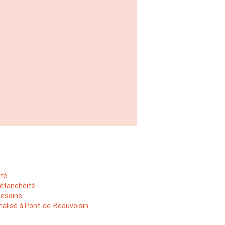
ité
 étanchéité
besoins
alisé à Pont-de-Beauvoisin