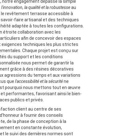
 notre engagement dépasse la simple
s
l'innovation, la qualité et la robustesse
au
 le revêtement terrasse accessible à
avoir-faire artisanal et des techniques
chéité adaptée à toutes les configurations.
 étroite collaboration avec les
particuliers afin de concevoir des espaces
 exigences techniques les plus strictes
ementales. Chaque projet est conçu sur
tés du support et les conditions
sonnalisée nous permet de garantir la
mment grâce à des résines décoratives
ux agressions du temps et aux variations
cus que
l'accessibilité et la sécurité
ne
est pourquoi nous mettons tout en œuvre
et performantes, favorisant ainsi le bien-
aces publics et privés.
sfaction client au centre de ses
'honneur à fournir des conseils
e, de la phase de conception à la
nnement en constante évolution,
et le suivi des dernières normes sont