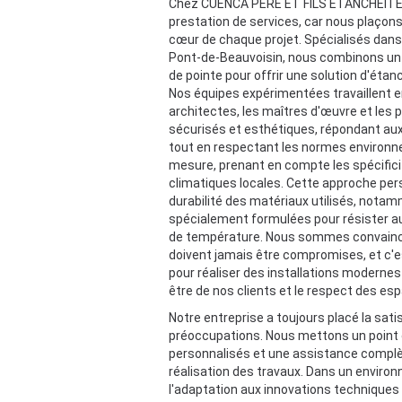
Chez CUENCA PERE ET FILS ETANCHEITE,
prestation de services, car nous plaçon
cœur de chaque projet. Spécialisés dans
Pont-de-Beauvoisin, nous combinons un s
de pointe pour offrir une solution d'étan
Nos équipes expérimentées travaillent en
architectes, les maîtres d'œuvre et les 
sécurisés et esthétiques, répondant aux
tout en respectant les normes environn
mesure, prenant en compte les spécifici
climatiques locales. Cette approche per
durabilité des matériaux utilisés, nota
spécialement formulées pour résister a
de température. Nous sommes convain
doivent jamais être compromises, et c'
pour réaliser des installations modernes 
être de nos clients et le respect des esp
Notre entreprise a toujours placé la sati
préoccupations. Nous mettons un point d
personnalisés et une assistance complèt
réalisation des travaux. Dans un enviro
l'adaptation aux innovations techniques 