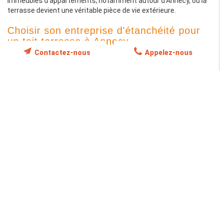
immeubles d'appartements, notamment autour d'Annecy, où la
terrasse devient une véritable pièce de vie extérieure.
Choisir son entreprise d'étanchéité pour
un toit terrasse à Annecy
Contactez-nous
Appelez-nous
Faire appel à une entreprise d'étanchéité sérieuse est une
décision qui conditionne la durée de vie de votre toiture pour 15 à
25 ans. Le marché annécien et savoyard compte plusieurs
étancheurs, mais tous n'ont pas la même maîtrise des
complexes toiture-terrasse en contexte alpin. Quelques critères
permettent de faire la différence.
Critères de sélection d'un étancheur